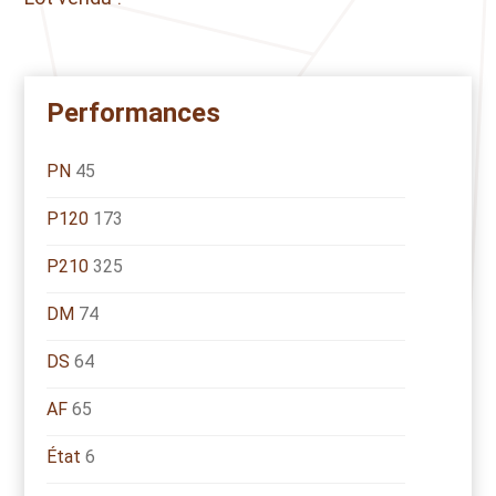
Performances
PN
45
P120
173
P210
325
DM
74
DS
64
AF
65
État
6